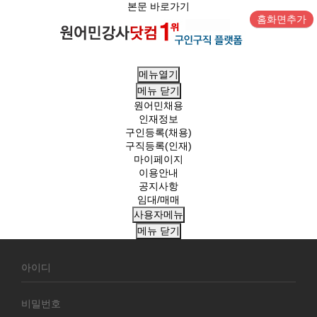
본문 바로가기
홈화면추가
메뉴열기
메뉴
닫기
원어민채용
인재정보
구인등록(채용)
구직등록(인재)
마이페이지
이용안내
공지사항
임대/매매
사용자메뉴
메뉴
닫기
회
원
로
그
인